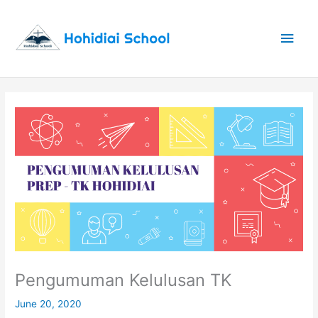
Skip
to
Main
content
Men
Pengumuman Kelulusan TK
June 20, 2020