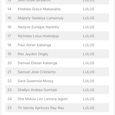
13
Julio Israel Biralamo
LULUS
14
Krisbela Grace Makasiahe
LULUS
15
Majezty Gedalya Lumamuly
LULUS
16
Nadyne Eunique Nanlohy
LULUS
17
Nicholas Loius Hododjojo
LULUS
18
Paul Abner Kakanga
LULUS
19
Rex Jaydon Ongky
LULUS
20
Samuel Elieser Kakanga
LULUS
21
Samuel Jose Cristianto
LULUS
22
Sara Queensia Mussy
LULUS
23
Shellyn Andrea Sumtaki
LULUS
24
She Molulu Lev Lamora laguhi
LULUS
25
Tri Vannia Aprinces Ray Ray
LULUS