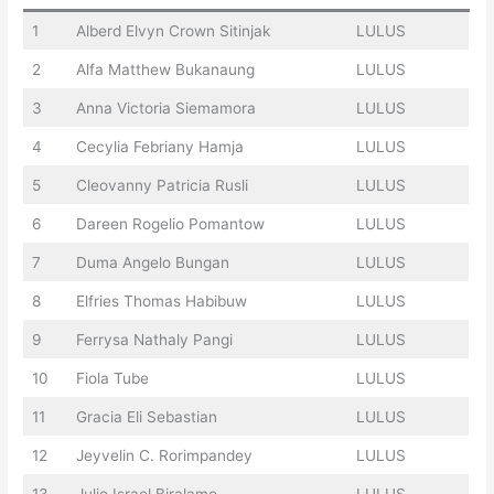
1
Alberd Elvyn Crown Sitinjak
LULUS
2
Alfa Matthew Bukanaung
LULUS
3
Anna Victoria Siemamora
LULUS
4
Cecylia Febriany Hamja
LULUS
5
Cleovanny Patricia Rusli
LULUS
6
Dareen Rogelio Pomantow
LULUS
7
Duma Angelo Bungan
LULUS
8
Elfries Thomas Habibuw
LULUS
9
Ferrysa Nathaly Pangi
LULUS
10
Fiola Tube
LULUS
11
Gracia Eli Sebastian
LULUS
12
Jeyvelin C. Rorimpandey
LULUS